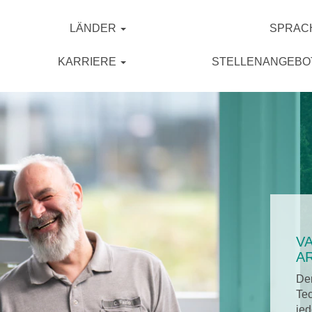
LÄNDER
SPRAC
KARRIERE
STELLENANGEB
V
A
De
Tec
jed