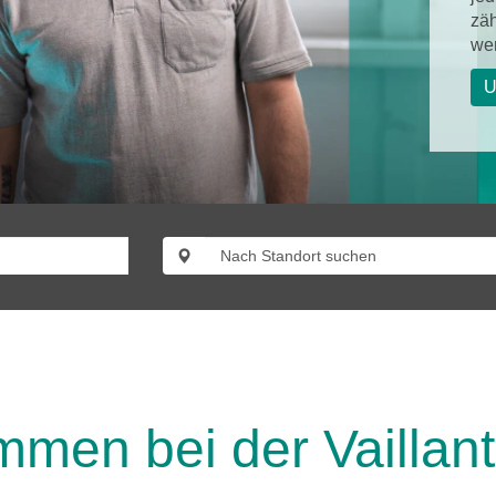
zäh
we
U
mmen bei der Vaillan